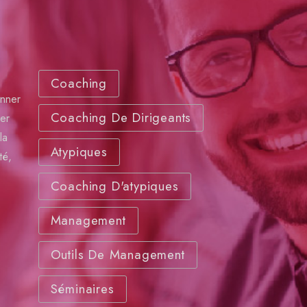
Coaching
onner
Coaching De Dirigeants
per
la
Atypiques
té,
Coaching D'atypiques
Management
Outils De Management
Séminaires