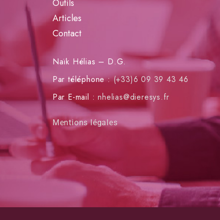
Outils
Articles
Contact
Naïk Hélias – D.G.
Par téléphone :
(+33)6 09 39 43 46
Par E-mail :
nhelias@dieresys.fr
Mentions légales