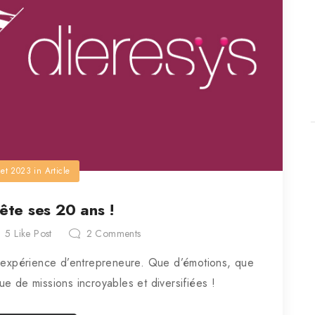
llet 2023
in
Article
fête ses 20 ans !
5
Like Post
2
Comments
n expérience d’entrepreneure. Que d’émotions, que
ue de missions incroyables et diversifiées !