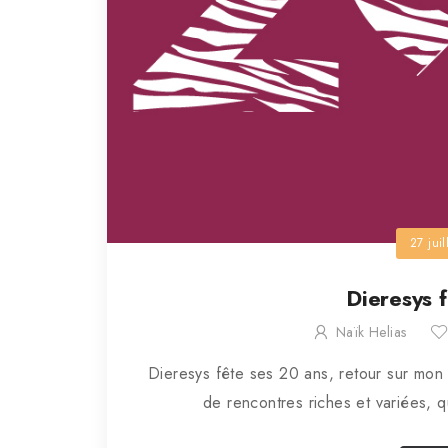
27 jui
Dieresys 
Naïk Helias
Dieresys fête ses 20 ans, retour sur mo
de rencontres riches et variées, q