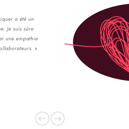
tiquer a été un
« En m’inscrivant à cette formation je 
e. Je suis sûre
m’attendais pas du
er une empathie
agréablement sur
llaborateurs. »
de leur ouverture
chez nous. J’ai des clés pour donner et demander
des feedbacks de 
On passe en nivea
E. W.
Chef de service inform