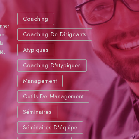
Coaching
onner
Coaching De Dirigeants
per
la
Atypiques
té,
Coaching D'atypiques
Management
Outils De Management
Séminaires
Séminaires D'équipe