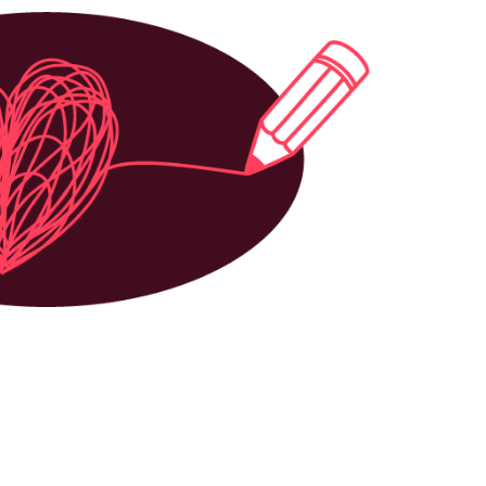
ne
 tout à cela. Je suis très
pris. Et je remercie mes collègues
 à parler de ces sujets plutôt tabou
qualité avec de la valeur ajoutée.
u deux si je puis dire. »
atique dans un grand établissement public